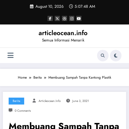
Skip
August 10, 2026
5:07:48 AM
to
content
articleocean.info
Semua Informasi Menarik
Home
Berita
Membuang Sampah Tanpa Kantong Plastik
Berita
Articleocean.info
June 3, 2021
0 Comments
Membuang Sampah Tanpa