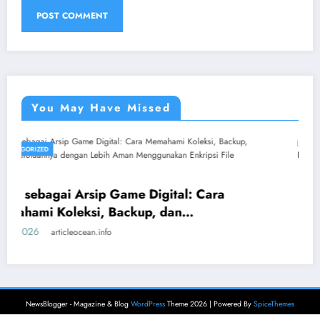
You May Have Missed
UNCATEGORIZED
Menemukan Sisi Lain Keind
igital: Cara
Kedalaman Budaya di Pulau
, dan
July 1, 2026
articleocean.info
ebih Aman
e Cadangan
NewsBlogger - Magazine & Blog
WordPress
Theme 2026 | Powered By
SpiceThemes