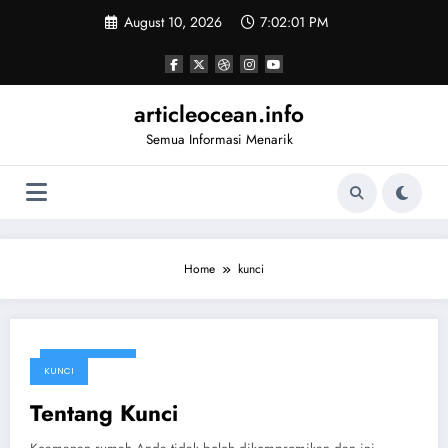
Skip
August 10, 2026
7:02:01 PM
to
content
articleocean.info
Semua Informasi Menarik
Home
kunci
April 22, 2021
KUNCI
Tentang Kunci