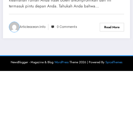
Keamanan rumah Anda tidak boleh dikompromikan dan ini
termasuk pintu depan Anda. Tahukah Anda bahwa…
Articleocean.info
0 Comments
Read More
NewsBlogger - Magazine & Blog
WordPress
Theme 2026 | Powered By
SpiceThemes